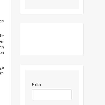
ses
die
der
ren
ten
oga
ere
Name