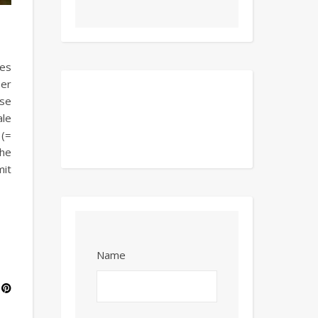
xes
Der
ese
le
 (=
che
mit
Name